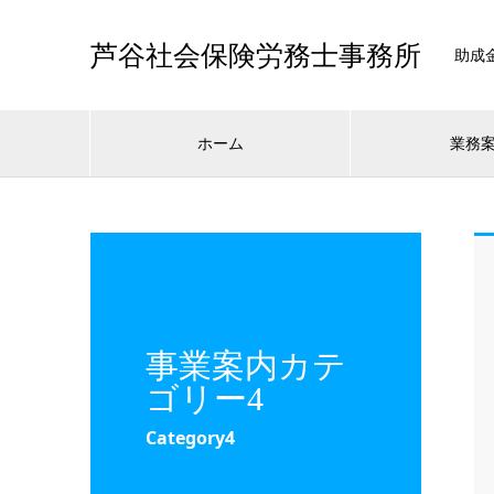
芦谷社会保険労務士事務所
助成
ホーム
業務
事業案内カテ
ゴリー4
Category4